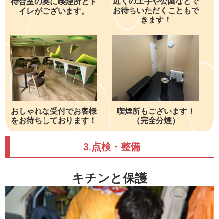
近くの土手や公園などで
待合室の奥に喫煙所とト
お待ちいただくこともで
イレがございます。
きます！
おしゃれな受付でお客様
喫煙所もございます！
をお待ちしております！
（完全分煙）
3.点検・整備
キチンと保護