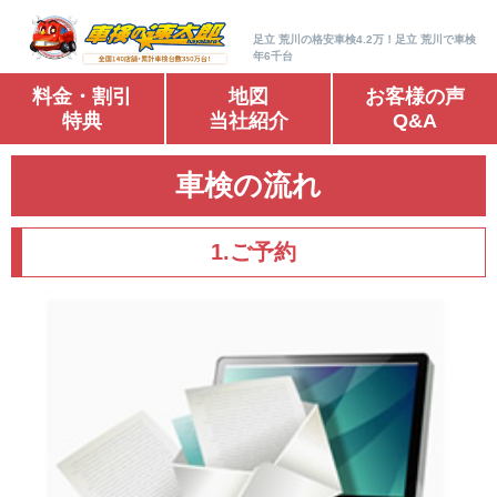
足立 荒川の格安車検4.2万！足立 荒川で車検
年6千台
料金・割引
地図
お客様の声
特典
当社紹介
Q&A
車検の流れ
1.ご予約